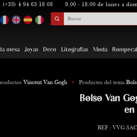
:
(+33) 4 94 63 18 08
9.00 - 18.00 de lunes a do
 la mesa
Joyas
Deco
Litografías
Moda
Rompeca
productos
Vincent Van Gogh
•
Productos del tema
Bols
Bolso Van Go
en 
REF : VVG-SAC