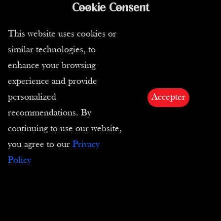
Trasporto e pagamento
Cookie Consent
In stock
This website uses cookies or
Spedizione
similar technologies, to
enhance your browsing
I nostri corrieri
experience and provide
Modalità di pagamento
personalized
Accepter
Privacy
recommendations. By
continuing to use our website,
you agree to our
Privacy
Policy
Condizioni di vendita
CGC
Resi