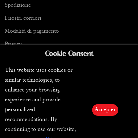
Spedizione
I nostri corrieri
Modalità di pagamento
Privacy
Cookie Consent
This website uses cookies or
similar technologies, to
Condizioni di vendita
enhance your browsing
CGC
experience and provide
personalized
Accepter
Resi
recommendations. By
E-Carta Regalo
continuing to use our website,
Diritti di immagini e testi