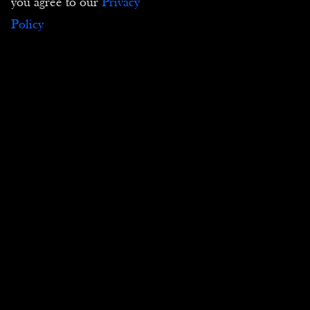
you agree to our
Privacy
Policy
Iscriviti alla nostra Newsletter per essere
informato sulle nostre novità
Inviare
Copyright ©2026 Tutti i diritti riservati | Passion
Estampes