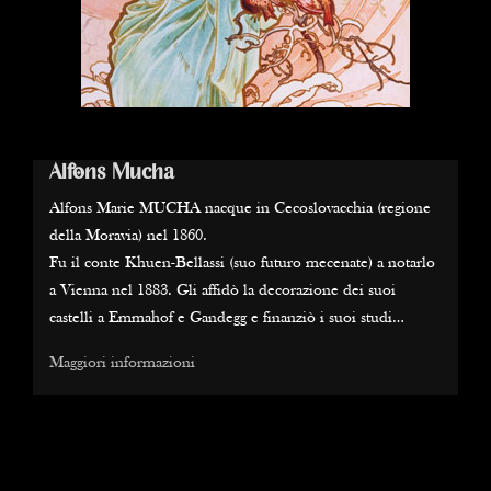
Alfons Mucha
A
e
Alfons Marie MUCHA nacque in Cecoslovacchia (regione
Al
della Moravia) nel 1860.
de
lo
Fu il conte Khuen-Bellassi (suo futuro mecenate) a notarlo
Fu
a Vienna nel 1883. Gli affidò la decorazione dei suoi
a 
castelli a Emmahof e Gandegg e finanziò i suoi studi
ca
all'Académie Julian di Parigi, dove l'artista ceco strinse
al
Maggiori informazioni
Ma
amicizia con i pittori "Nabis".
am
t,
Ma fu il suo incontro con la tragediografa Sarah Bernhardt,
Ma
nel dicembre 1894, per la quale disegnò il manifesto del
ne
ile
dramma che interpretava, "Gismonde", a stabilire il suo stile
dr