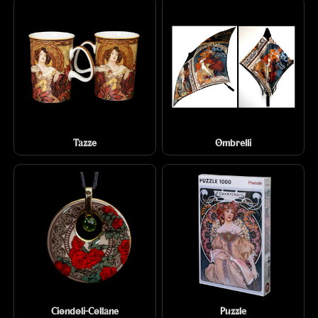
Tazze
Ombrelli
Ciondoli-Collane
Puzzle