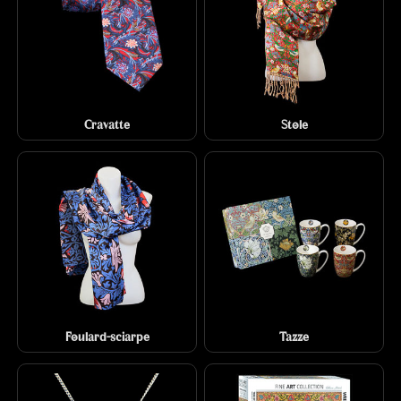
Cravatte
Stole
Foulard-sciarpe
Tazze