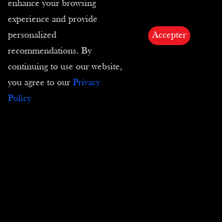
enhance your browsing
Modalità di pagamento
experience and provide
Privacy
personalized
Accepter
recommendations. By
continuing to use our website,
you agree to our
Privacy
Condizioni di vendita
Policy
CGC
Resi
E-Carta Regalo
Diritti di immagini e testi