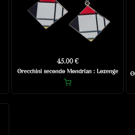
45.00 €
Orecchini secondo Mondrian : Lozenge
O