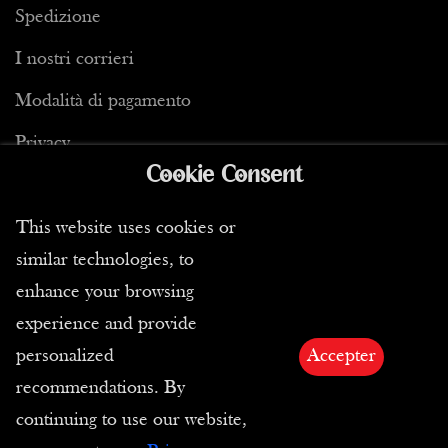
Spedizione
I nostri corrieri
Modalità di pagamento
Privacy
Cookie Consent
This website uses cookies or
similar technologies, to
Condizioni di vendita
enhance your browsing
CGC
experience and provide
personalized
Accepter
Resi
recommendations. By
E-Carta Regalo
continuing to use our website,
Diritti di immagini e testi