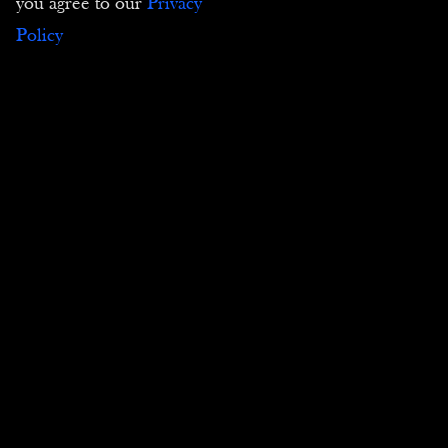
you agree to our
Privacy
Policy
Iscriviti alla nostra Newsletter per essere
informato sulle nostre novità
Inviare
Copyright ©2026 Tutti i diritti riservati | Passion
Estampes