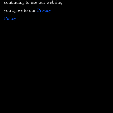
E-carte cadeau
continuing to use our website,
you agree to our
Privacy
Droit des images et des textes
Policy
Abonnez-vous à notre Newsletter pour être
informé de nos nouveautés
Envoyer