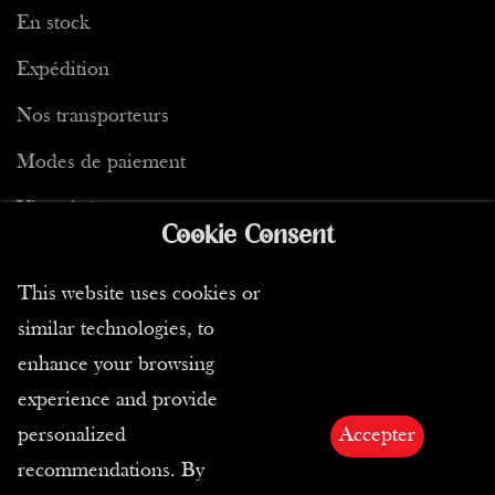
En stock
Expédition
Nos transporteurs
Modes de paiement
Vie privée
Cookie Consent
This website uses cookies or
similar technologies, to
Conditions de vente
enhance your browsing
experience and provide
CGV
personalized
Accepter
Retours
recommendations. By