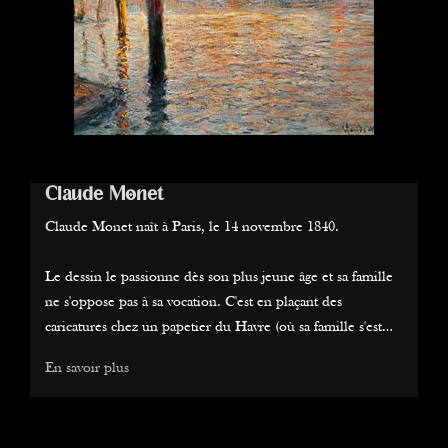
Claude Monet
C
Claude Monet naît à Paris, le 14 novembre 1840.
Cl
e
Le dessin le passionne dès son plus jeune âge et sa famille
Le
ne s'oppose pas à sa vocation. C'est en plaçant des
ne
caricatures chez un papetier du Havre (où sa famille s'est
ca
installée en 1845) qu'il fait la connaissance d'Eugène
in
En savoir plus
En
Boudin, qui le prend sous sa coupe. Il commence ainsi à
Bo
peindre d'après nature (ce qui n'était pas très répandu,
pe
oli
alors), en extérieur. Ses premières toiles rencontrant un joli
al