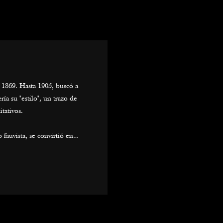
 1869. Hasta 1905, buscó a
ría su "estilo", un trazo de
tativos.
auvista, se convirtió en
rno. De 1908 a 1911, trabajó
ma de la música y la danza
ando un punto de inflexión
irtieron en los principales
a.