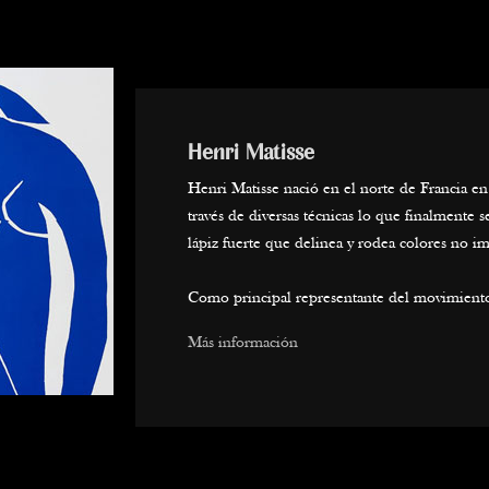
Henri Matisse
Henri Matisse nació en el norte de Francia en
través de diversas técnicas lo que finalmente se
lápiz fuerte que delinea y rodea colores no imi
Como principal representante del movimiento f
uno de los grandes precursores del arte mode
Más información
en la creación de paneles murales sobre el te
(Museo Hermitage en San Petersburgo), marc
en su carrera. Los colores y las formas se conv
vectores de expresión emocional en su pintur