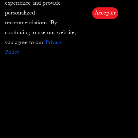
experience and provide
personalized
Accepter
En stock
recommendations. By
Envío
continuing to use our website,
Nuestros transportistas
you agree to our
Privacy
Policy
Métodos de pago
Privacidad
Condiciones de Venta
CGC
Devoluciones