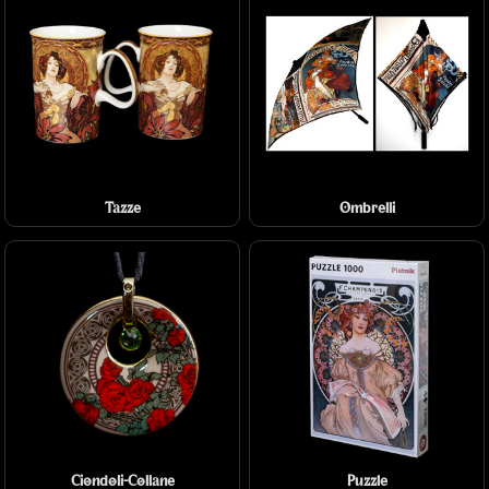
Tazze
Ombrelli
Ciondoli-Collane
Puzzle