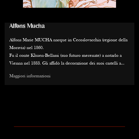
Alfons Mucha
Alfons Marie MUCHA nacque in Cecoslovacchia (regione della
Moravia) nel 1860.
Fu il conte Khuen-Bellassi (suo futuro mecenate) a notarlo a
Vienna nel 1883. Gli affidò la decorazione dei suoi castelli a
Emmahof e Gandegg e finanziò i suoi studi all'Académie Julian
Maggiori informazioni
di Parigi, dove l'artista ceco strinse amicizia con i pittori "Nabis".
Ma fu il suo incontro con la tragediografa Sarah Bernhardt, nel
dicembre 1894, per la quale disegnò il manifesto del dramma
che interpretava, "Gismonde", a stabilire il suo stile e a
influenzare notevolmente e durabilmente l'Art Nouveau
francese.
Dall'anno successivo, le più grandi marche dell'epoca cercarono