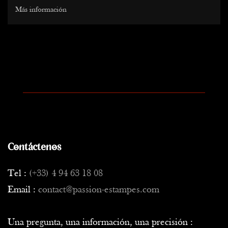
fotografía.
Más información
Estamos a principios de los años 60, y Capa, Doisneau, o
Depardon han popularizado el arte del "Gran Reportaje".
Inmerso en esta vida de confrontación constante con la violencia
del mundo real, Valtat experimenta personalmente la ignominia
de la dictadura en Praga a finales de los años 60. Arrestado por
la KGB, será sometido a interrogatorios muy psicológicos por
parte de los servicios de inteligencia soviéticos antes de ser
liberado por intervención del gobierno francés.
Continúa sus viajes fotográficos por un mundo en conflicto hasta
Contáctenos
1974, antes de dar vuelta definitivamente la página, disgustado
con estas batallas de ideas que terminan en derramamiento de
Tel :
(+33) 4 94 63 18 08
sangre.
Email :
contact@passion-estampes.com
Mientras regresa al arte, que aborda esta vez desde la perspectiva
de la pintura, que se convierte en arte plástico con la aparición
Una pregunta, una información, una precisión :