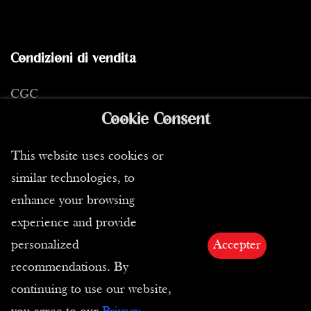
Condizioni di vendita
CGC
Cookie Consent
Resi
E-Carta Regalo
This website uses cookies or
similar technologies, to
Diritti di immagini e testi
enhance your browsing
experience and provide
personalized
Accepter
recommendations. By
Iscriviti alla nostra Newsletter per essere
continuing to use our website,
informato sulle nostre novità