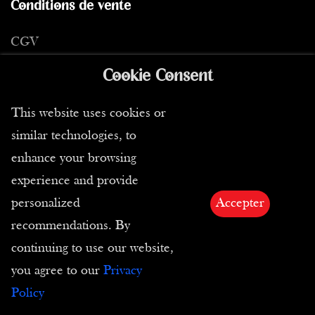
Conditions de vente
CGV
Retours
Cookie Consent
E-carte cadeau
This website uses cookies or
Droit des images et des textes
similar technologies, to
enhance your browsing
experience and provide
personalized
Accepter
recommendations. By
Abonnez-vous à notre Newsletter pour être
informé de nos nouveautés
continuing to use our website,
you agree to our
Privacy
Envoyer
Policy