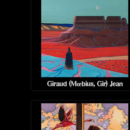
Giraud (Mœbius, Gir) Jean