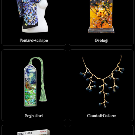
Foulard-sciarpe
Orologi
Segnalibri
Ciondoli-Collane