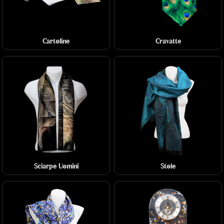
Cartoline
Cravatte
Sciarpe Uomini
Stole