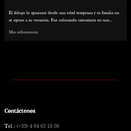
El dibujo lo apasionó desde una edad temprana y su familia no
se opuso a su vocación. Fue colocando caricaturas en una
papelería en Le Havre (donde su familia se instaló en 1845) que
Más información
conoció a Eugène Boudin, quien lo tomó bajo su protección.
Comenzó así a pintar al aire libre y según la naturaleza (lo cual
no era muy común en ese entonces). Sus primeras pinturas, que
tuvieron cierto éxito, lo llevaron a París y a la Academia Suiza
donde conoció a Camille Pissarro.
Después de su servicio militar (interrumpido debido a la fiebre
tifoidea), conoció al pintor holandés Jongkind, quien formaría
su ojo y completaría la instrucción ya ofrecida por Boudin.
Rebelándose contra la pintura académica y rechazando el
retorno a los cánones antiguos, dejó la Escuela Imperial de
Contáctenos
Bellas Artes de París, llevando consigo a otros jóvenes pintores
ávidos de libertad: Bazille, Renoir y Sisley.
Tel :
(+33) 4 94 63 18 08