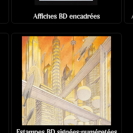
Affiches BD encadrées
Estampes BD signées-numérotées