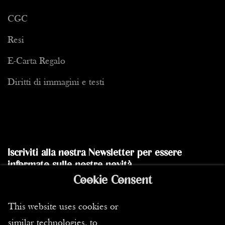
Dal momento in cui il movimento surrealista, interamente sotto
CGC
il giogo di Breton, è trascinato verso l'impegno politico (che ora
prevale sull'artistico), Miro si separa dal gruppo e, dopo un
Resi
viaggio negli Stati Uniti, concentra la sua creazione sul collage
mentre scopre, grazie ad Aimé Maeght, l'arte della litografia. Al
E-Carta Regalo
suo ritorno a Parigi, il collage lo porta alla scultura.
Diritti di immagini e testi
È nella capitale francese che Miro passerà la durata della Guerra
Civile Spagnola tornando a una pittura realistica nel momento in
cui Picasso realizza "Guernica". Esponendo insieme nel 1937.
Dopo l'entrata delle truppe tedesche in Francia, Miro torna in
Spagna (vivendo tra Montroig, Palma de Mallorca e Barcellona)
Iscriviti alla nostra Newsletter per essere
e lì costruisce il suo stile definitivo, che stabilisce dopo più di
informato sulle nostre novità
un anno di tentativi, letture e meditazioni. Tra i contributi di
Cookie Consent
Gaudí, quelli dei siurells (piccole sculture di Maiorca) e il lavoro
Inviare
pieno di rabbia ed energia che realizza in litografia, Miro
This website uses cookies or
raggiunge finalmente l'espressione unica che cercava.
similar technologies, to