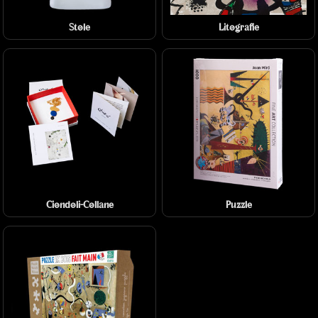
Stole
Litografie
Ciondoli-Collane
Puzzle