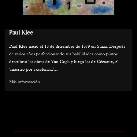
Paul Klee
Paul Klee nació el 18 de diciembre de 1879 en Suiza. Después
de varios años perfeccionando sus habilidades como pintor,
descubrió las obras de Van Gogh y luego las de Cézanne, el
"maestro por excelencia".
Más información
En 1911, conoció a los artistas del "Blaue Reiter".
Los tres años siguientes marcaron un punto de inflexión crucial
en el trabajo de Klee y su enfoque hacia la pintura, pero fue
movilizado de 1916 a 1918.
Su reputación creció después de la guerra. Convertido en