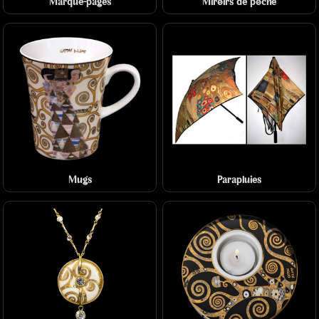
Marque-pages
Miroirs de poche
Mugs
Parapluies