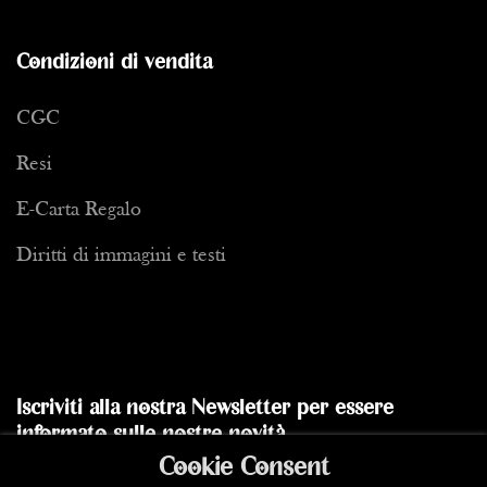
di sempre e una storia perfettamente in sintonia con esso. Non
solo tutte le ossessioni di Bilal sono lì riunite, ma le sue scelte
Condizioni di vendita
puramente artistiche sono rafforzate in questo album dal
discorso sceneggiato. Così se fin dall'inizio della sua carriera
CGC
Bilal utilizza principalmente il colore come vettore emotivo e
non solo come strumento per aderire alla realtà cromatica del
Resi
suo discorso, Partie de Chasse mette in evidenza ciò in modo
ancora più evidente e porta Bilal al primo vertice della sua
E-Carta Regalo
carriera.
Diritti di immagini e testi
Nel 1987, Bilal vince il Primo Premio del famoso Festival di
Angoulême prima di continuare con le esposizioni, soprattutto
al Palais de Tokyo. Riesce così nell'impresa, in un paese che
ama classificare le persone, di uscire dalla categoria dei fumetti
per integrarsi in un circolo più grande, quello degli artisti. Ed è
Iscriviti alla nostra Newsletter per essere
il primo disegnatore di fumetti ad esserci riuscito. La fine degli
informato sulle nostre novità
anni '80 segna anche il suo passaggio al cinema con la
Cookie Consent
realizzazione di Bunker Palace Hotel, mentre nello stesso
Inviare